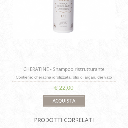
CHERATINE - Shampoo ristrutturante
cheratinico da 250ml
Contiene: cheratina idrolizzata, olio di argan, derivato
dell’olio di limnanthes alba, acido ialuronico
€ 22,00
PRODOTTI CORRELATI