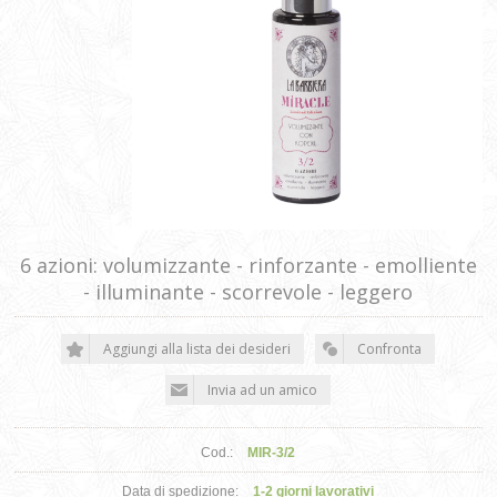
6 azioni: volumizzante - rinforzante - emolliente
- illuminante - scorrevole - leggero
Cod.:
MIR-3/2
Data di spedizione:
1-2 giorni lavorativi