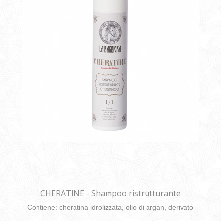
CHERATINE - Shampoo ristrutturante
cheratinico da 250ml
Contiene: cheratina idrolizzata, olio di argan, derivato
dell’olio di limnanthes alba, acido ialuronico