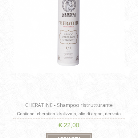
CHERATINE - Shampoo ristrutturante
cheratinico da 250ml
Contiene: cheratina idrolizzata, olio di argan, derivato
dell’olio di limnanthes alba, acido ialuronico
€ 22,00